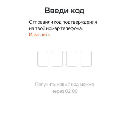
Введи код
Отправили код подтверждения
на
твой номер телефона
.
Изменить
Получить новый код можно
через
02:00